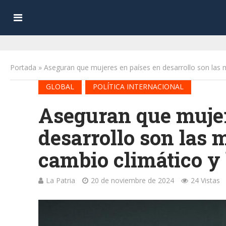
Portada
»
Aseguran que mujeres en países en desarrollo son las m
•
GLOBAL
POLÍTICA INTERNACIONAL
Aseguran que mujer
desarrollo son las 
cambio climático y 
La Patria
20 de noviembre de 2024
24 Vistas