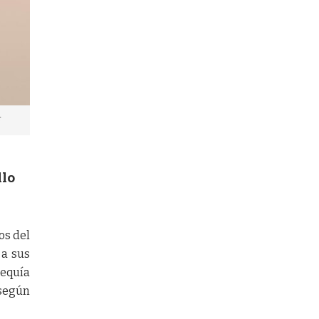
llo
os del
 a sus
sequía
 según