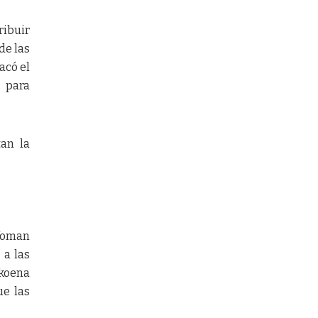
ribuir
de las
acó el
 para
an la
 Woman
 a las
okoena
ue las