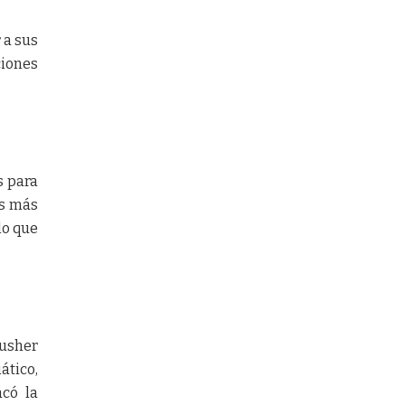
 a sus
iones
s para
os más
lo que
nusher
ático,
acó la