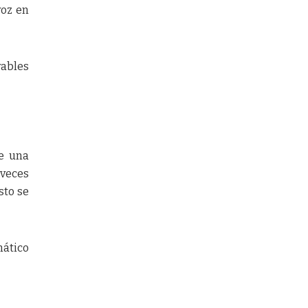
voz en
vables
e una
 veces
sto se
mático