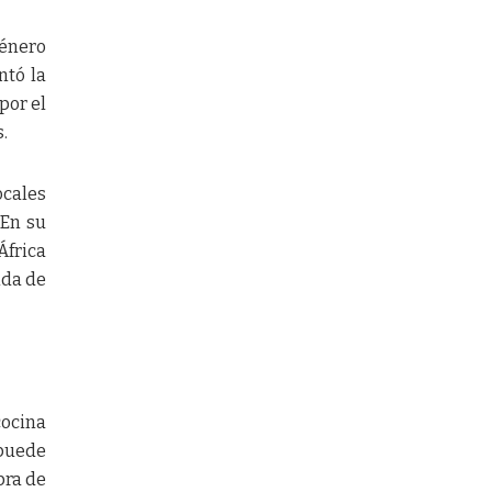
género
ntó la
por el
.
ocales
 En su
África
ida de
cocina
 puede
pra de