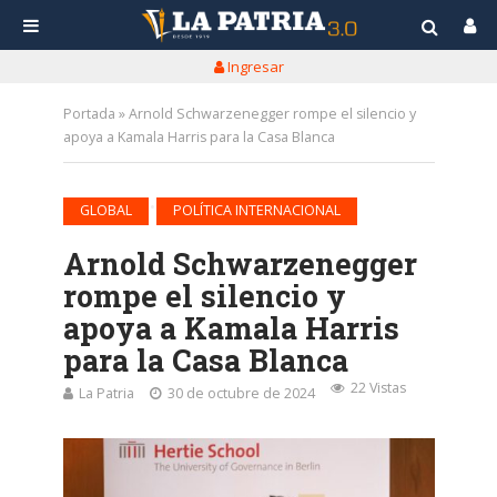
Ingresar
Portada
»
Arnold Schwarzenegger rompe el silencio y
apoya a Kamala Harris para la Casa Blanca
•
GLOBAL
POLÍTICA INTERNACIONAL
Arnold Schwarzenegger
rompe el silencio y
apoya a Kamala Harris
para la Casa Blanca
22 Vistas
La Patria
30 de octubre de 2024