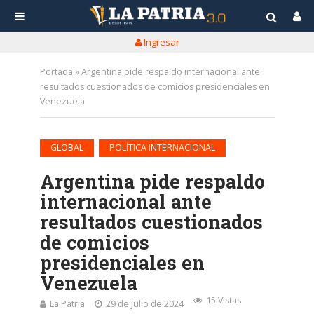
Ingresar
Portada
»
Argentina pide respaldo internacional ante
resultados cuestionados de comicios presidenciales en
Venezuela
•
GLOBAL
POLÍTICA INTERNACIONAL
Argentina pide respaldo
internacional ante
resultados cuestionados
de comicios
presidenciales en
Venezuela
15 Vistas
La Patria
29 de julio de 2024