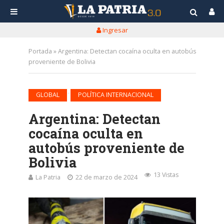
Ingresar
Portada
»
Argentina: Detectan cocaína oculta en autobús
proveniente de Bolivia
•
GLOBAL
POLÍTICA INTERNACIONAL
Argentina: Detectan
cocaína oculta en
autobús proveniente de
Bolivia
13 Vistas
La Patria
22 de marzo de 2024