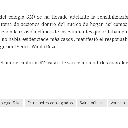
del colegio S.M) se ha llevado adelante la sensibilizaci
a toma de acciones dentro del núcleo de hogar, así comoa
izado la revisión clínica de losestudiantes que estaban en
 no había evidenciade más casos”, manifestó el responsab
ógicadel Sedes, Waldo Rozo.
del año se captaron 812 casos de varicela, siendo los más afe
olegio S.M.
Estudiantes contagiados
Salud pública
Varicela