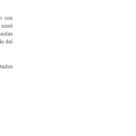
ón con
 nivel
 aulas
le del
ctados