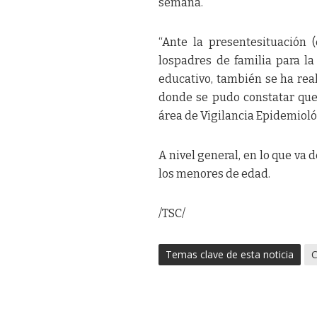
semana.
“Ante la presentesituación (
lospadres de familia para l
educativo, también se ha real
donde se pudo constatar que
área de Vigilancia Epidemiol
A nivel general, en lo que va 
los menores de edad.
/TSC/
Temas clave de esta noticia
C