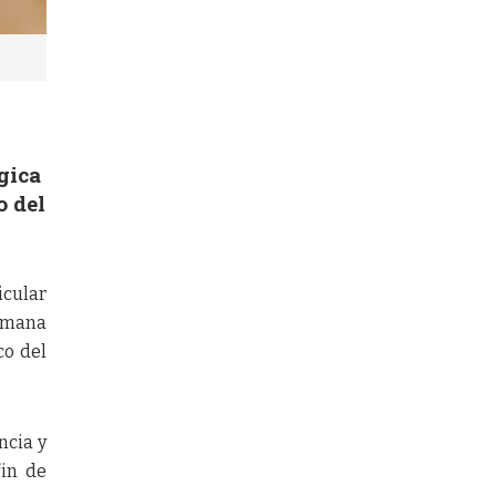
gica
o del
icular
semana
co del
ncia y
fin de