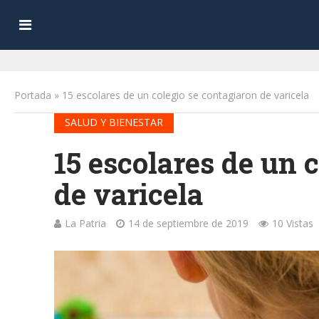
Portada
»
15 escolares de un colegio se contagiaron de varicela
SALUD Y BIENESTAR
15 escolares de un 
de varicela
La Patria
14 de septiembre de 2019
10 Vistas