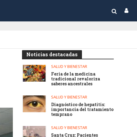
Noticias destacadas
SALUD Y BIENESTAR
Feria de la medicina
tradicional revaloriza
saberes ancestrales
SALUD Y BIENESTAR
Diagnóstico de hepatitis:
importancia del tratamiento
temprano
SALUD Y BIENESTAR
Santa Cruz: Pacientes