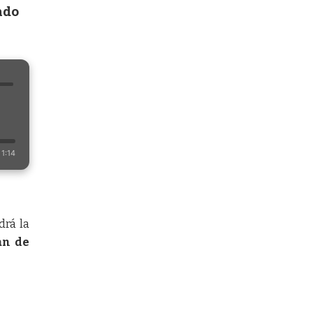
ndo
a
1:14
rá la
an de