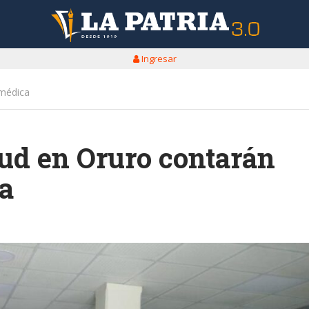
Ingresar
 médica
ud en Oruro contarán
a