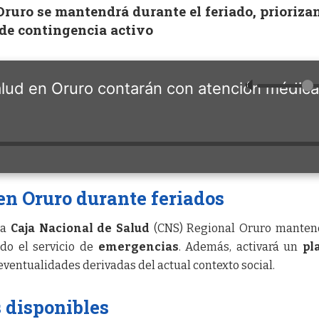
ruro se mantendrá durante el feriado, prioriza
de contingencia activo
🔈
lud en Oruro contarán con atención médic
n Oruro durante feriados
la
Caja Nacional de Salud
(CNS) Regional Oruro mantend
ndo el servicio de
emergencias
. Además, activará un
pl
eventualidades derivadas del actual contexto social.
 disponibles