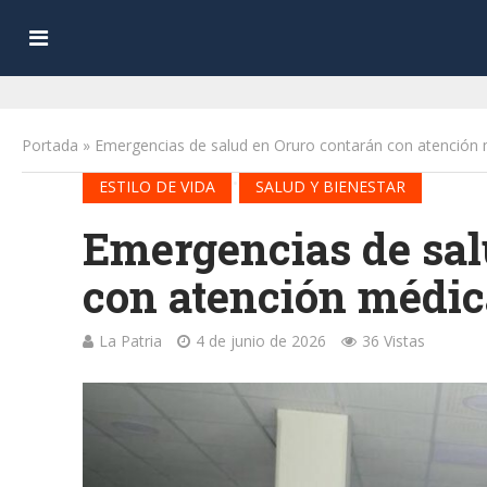
Portada
»
Emergencias de salud en Oruro contarán con atención
•
ESTILO DE VIDA
SALUD Y BIENESTAR
Emergencias de sal
con atención médic
La Patria
4 de junio de 2026
36 Vistas