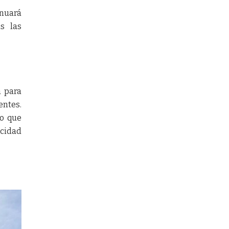
nuará
as las
a para
entes.
yo que
acidad