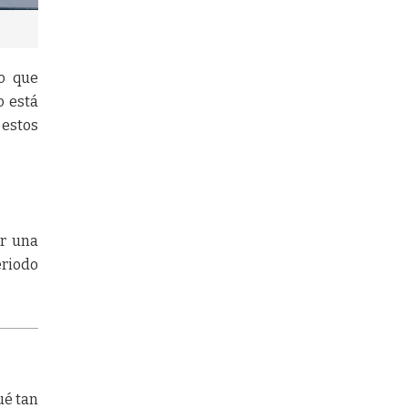
io que
o está
 estos
ar una
eriodo
ué tan