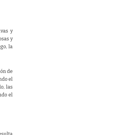
ivas y
osas y
go, la
ión de
ndo el
o, las
ndo el
esulta