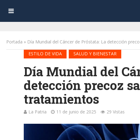
Portada
»
Día Mundial del Cáncer de Próstata: La detección preco
•
ESTILO DE VIDA
SALUD Y BIENESTAR
Día Mundial del Cán
detección precoz sa
tratamientos
La Patria
11 de junio de 2025
29 Vistas