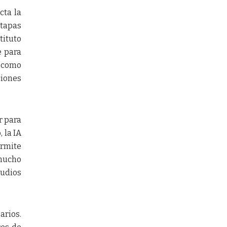
cta la
etapas
tituto
e para
) como
ciones
r para
 la IA
ermite
 mucho
tudios
arios.