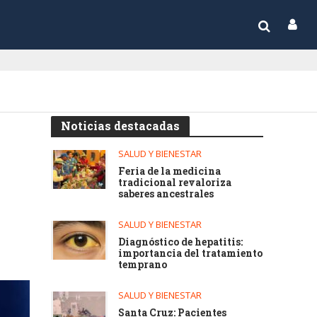
Noticias destacadas
SALUD Y BIENESTAR
Feria de la medicina
tradicional revaloriza
saberes ancestrales
SALUD Y BIENESTAR
Diagnóstico de hepatitis:
importancia del tratamiento
temprano
SALUD Y BIENESTAR
Santa Cruz: Pacientes