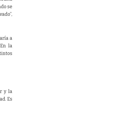
ndo se
vado”,
aría a
“En la
tintos
r y la
ad. Es