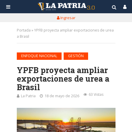
Ingresar
Portada
»
YPFB proyecta ampliar exportaciones de urea
a Brasil
•
ENFOQUE NACIONAL
GESTIÓN
YPFB proyecta ampliar
exportaciones de urea a
Brasil
63 Vistas
La Patria
18 de mayo de 2026