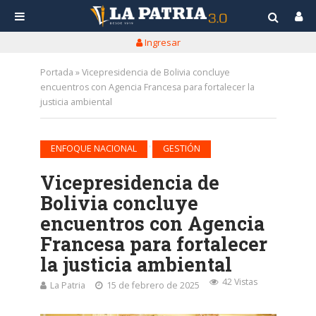
Ingresar
Portada
»
Vicepresidencia de Bolivia concluye
encuentros con Agencia Francesa para fortalecer la
justicia ambiental
•
ENFOQUE NACIONAL
GESTIÓN
Vicepresidencia de
Bolivia concluye
encuentros con Agencia
Francesa para fortalecer
la justicia ambiental
42 Vistas
La Patria
15 de febrero de 2025