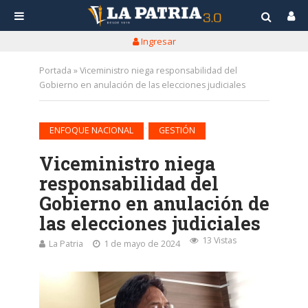
Ingresar
Portada
»
Viceministro niega responsabilidad del
Gobierno en anulación de las elecciones judiciales
•
ENFOQUE NACIONAL
GESTIÓN
Viceministro niega
responsabilidad del
Gobierno en anulación de
las elecciones judiciales
13 Vistas
La Patria
1 de mayo de 2024