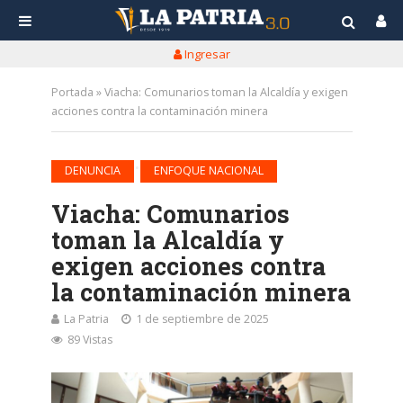
Ingresar
Portada
»
Viacha: Comunarios toman la Alcaldía y exigen
acciones contra la contaminación minera
•
DENUNCIA
ENFOQUE NACIONAL
Viacha: Comunarios
toman la Alcaldía y
exigen acciones contra
la contaminación minera
La Patria
1 de septiembre de 2025
89 Vistas