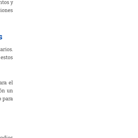
ntos y
ciones
s
arios.
 estos
ara el
ión un
o para
redios