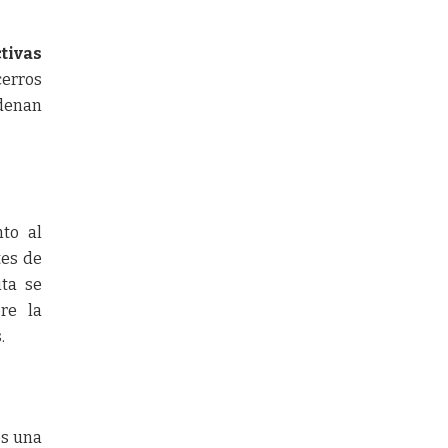
tivas
cerros
rdenan
nto al
tes de
ita se
re la
.
es una