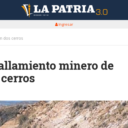
Ingresar
n dos cerros
allamiento minero de
 cerros