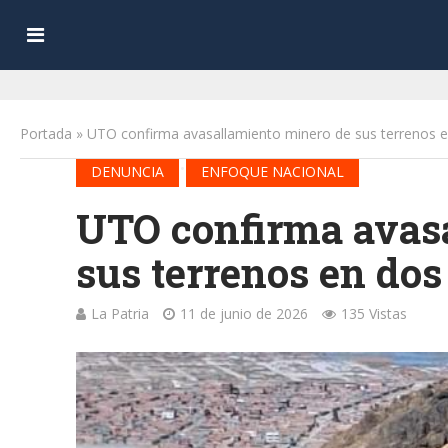
Portada
»
UTO confirma avasallamiento minero de sus terrenos e
•
DENUNCIA
ENFOQUE NACIONAL
UTO confirma avas
sus terrenos en dos
La Patria
11 de junio de 2026
135 Vistas