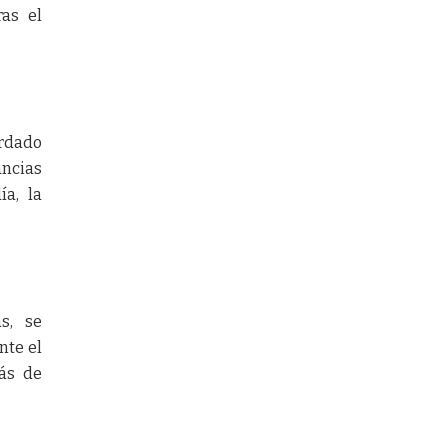
ras el
ordado
ncias
ía, la
s, se
nte el
más de