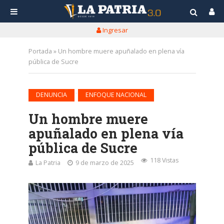
Ingresar
Portada
»
Un hombre muere apuñalado en plena vía
pública de Sucre
•
DENUNCIA
ENFOQUE NACIONAL
Un hombre muere
apuñalado en plena vía
pública de Sucre
118 Vistas
La Patria
9 de marzo de 2025