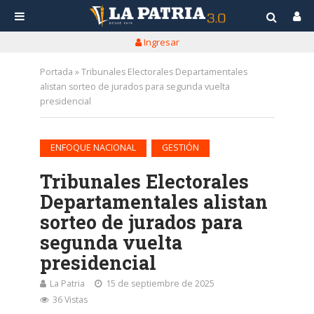
Ingresar
Portada
»
Tribunales Electorales Departamentales
alistan sorteo de jurados para segunda vuelta
presidencial
•
ENFOQUE NACIONAL
GESTIÓN
Tribunales Electorales
Departamentales alistan
sorteo de jurados para
segunda vuelta
presidencial
La Patria
15 de septiembre de 2025
36 Vistas