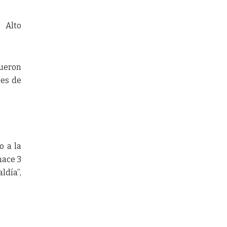
 Alto
fueron
les de
o a la
hace 3
ldía”,