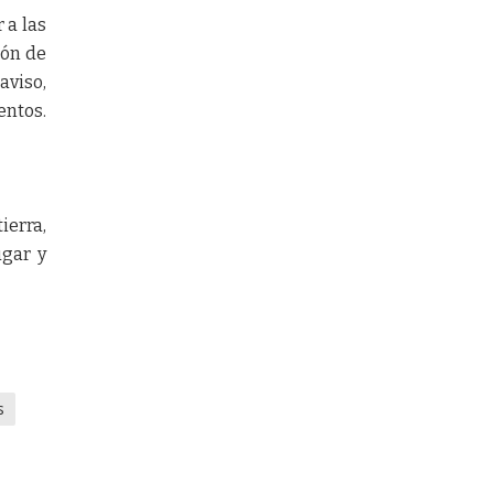
 a las
ión de
aviso,
entos.
ierra,
ugar y
s