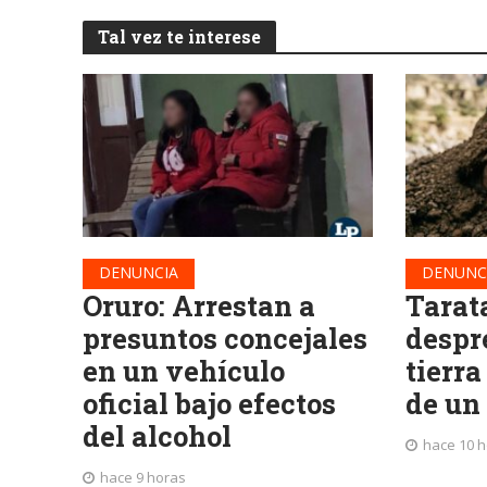
Tal vez te interese
DENUNCIA
DENUNC
Oruro: Arrestan a
Tarat
presuntos concejales
despr
en un vehículo
tierra
oficial bajo efectos
de un
del alcohol
hace 10 
hace 9 horas