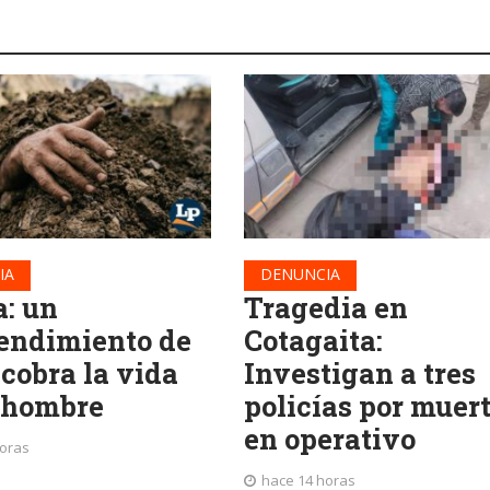
IA
DENUNCIA
a: un
Tragedia en
endimiento de
Cotagaita:
 cobra la vida
Investigan a tres
 hombre
policías por muer
en operativo
horas
hace 14 horas