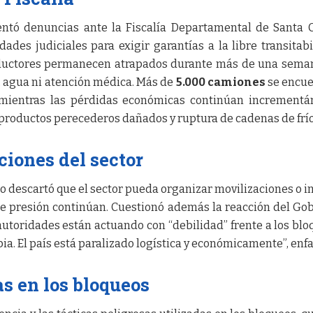
entó denuncias ante la Fiscalía Departamental de Santa 
dades judiciales para exigir garantías a la libre transitabi
ductores permanecen atrapados durante más de una sema
, agua ni atención médica. Más de
5.000 camiones
se encue
, mientras las pérdidas económicas continúan increment
 productos perecederos dañados y ruptura de cadenas de frío
ciones del sector
no descartó que el sector pueda organizar movilizaciones o i
e presión continúan. Cuestionó además la reacción del Go
autoridades están actuando con “debilidad” frente a los blo
ia. El país está paralizado logística y económicamente”, enfa
as en los bloqueos