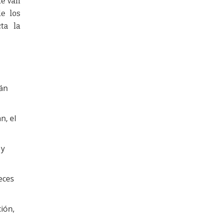
ue van
e los
cta la
tán
n, el
 y
eces
ción,