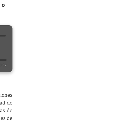
 o
0:52
ciones
dad de
das de
les de