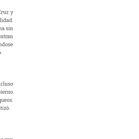
Cruz y
lidad.
na sin
ntran
ándose
.
ncluso
bierno
queos.
tizó.