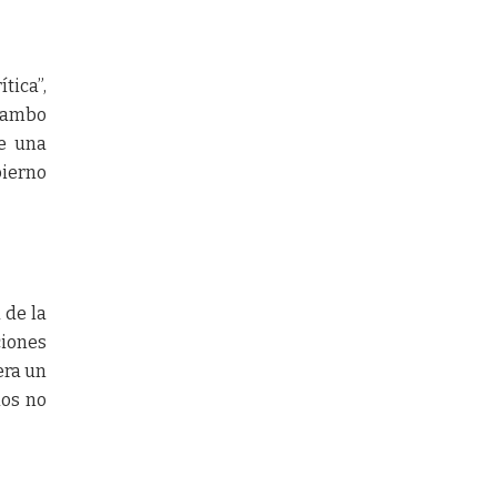
tica”,
Tambo
te una
bierno
 de la
ciones
era un
dos no