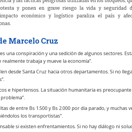
encia y las tácticas peligrosas utilizadas en los bloqueos, q
otesta y ponen en grave riesgo la vida y seguridad d
l impacto económico y logístico paraliza el país y afe
onas.
de Marcelo Cruz
s una conspiración y una sedición de algunos sectores. Es
e realmente trabaja y mueve la economía”.
alen desde Santa Cruz hacia otros departamentos. Si no llega
s”.
icos e hipertensos. La situación humanitaria es preocupante
 problema”.
as de entre Bs 1.500 y Bs 2.000 por día parado, y muchas v
éndolos los transportistas”.
nsable si existen enfrentamientos. Si no hay diálogo ni solu