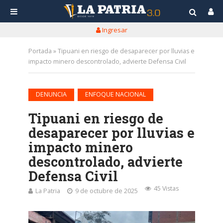
Ingresar
Portada
»
Tipuani en riesgo de desaparecer por lluvias e
impacto minero descontrolado, advierte Defensa Civil
•
DENUNCIA
ENFOQUE NACIONAL
Tipuani en riesgo de
desaparecer por lluvias e
impacto minero
descontrolado, advierte
Defensa Civil
45 Vistas
La Patria
9 de octubre de 2025