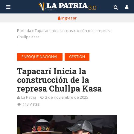
Ingresar
Portada
»
Tapacarí Inicia la construcción de la represa
Chullpa Kasa
•
ENFOQUE NACIONAL
GESTIÓN
Tapacarí Inicia la
construcción de la
represa Chullpa Kasa
La Patria
2 de noviembre de 2025
113 Vistas