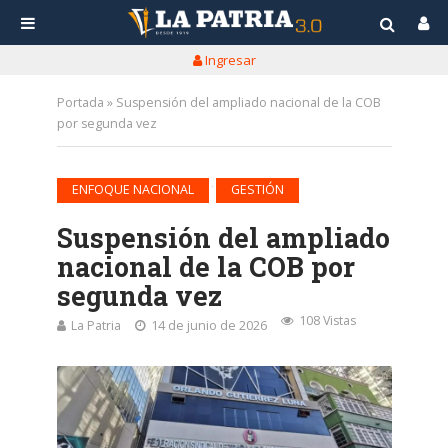
Ingresar
Portada
»
Suspensión del ampliado nacional de la COB
por segunda vez
•
ENFOQUE NACIONAL
GESTIÓN
Suspensión del ampliado
nacional de la COB por
segunda vez
108 Vistas
La Patria
14 de junio de 2026