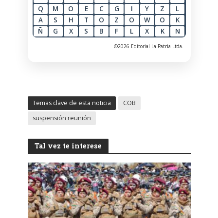
Q
M
O
E
C
G
I
Y
Z
L
A
S
H
T
O
Z
O
W
O
K
Ñ
G
X
S
B
F
L
X
K
N
©2026 Editorial La Patria Ltda.
Temas clave de esta noticia
COB
suspensión reunión
Tal vez te interese