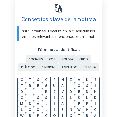
🔠
Conceptos clave de la noticia
Instrucciones:
Localiza en la cuadrícula los
términos relevantes mencionados en la nota.
Términos a identificar:
SOCIALES
COB
BOLIVIA
CRISIS
DIÁLOGO
SINDICAL
AMPLIADO
TREGUA
C
T
S
C
R
Ñ
Z
A
K
S
T
R
E
G
U
A
I
O
S
I
D
I
I
R
C
V
D
E
D
N
C
I
S
S
I
A
L
S
L
D
M
D
Á
L
I
A
I
F
P
I
L
O
O
L
I
S
N
W
H
C
W
B
P
C
O
I
X
T
B
A