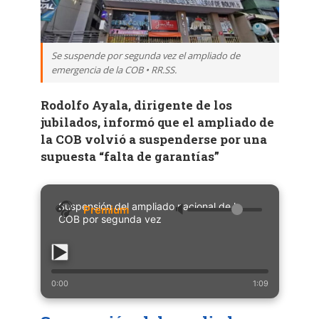
Se suspende por segunda vez el ampliado de
emergencia de la COB • RR.SS.
Rodolfo Ayala, dirigente de los
jubilados, informó que el ampliado de
la COB volvió a suspenderse por una
supuesta “falta de garantías”
Suspensión del ampliado nacional de la
🔈
COB por segunda vez
0:00
1:09