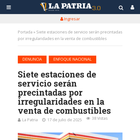
Ingresar
Portada
»
Siete estaciones de servicio serán precintadas
por irregularidades en la venta de combustibles
•
DENUNCIA
ENFOQUE NACIONAL
Siete estaciones de
servicio serán
precintadas por
irregularidades en la
venta de combustibles
38 Vistas
La Patria
17 de julio de 2025