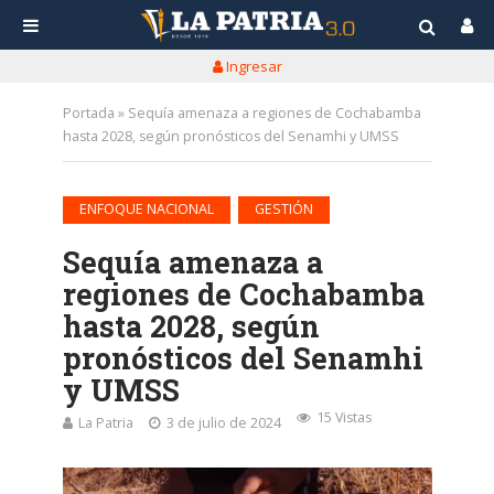
Ingresar
Portada
»
Sequía amenaza a regiones de Cochabamba
hasta 2028, según pronósticos del Senamhi y UMSS
•
ENFOQUE NACIONAL
GESTIÓN
Sequía amenaza a
regiones de Cochabamba
hasta 2028, según
pronósticos del Senamhi
y UMSS
15 Vistas
La Patria
3 de julio de 2024