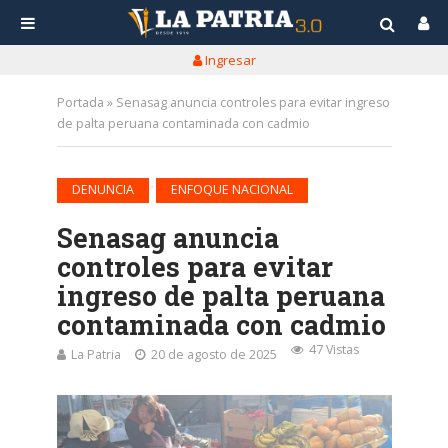
Ingresar
Portada
»
Senasag anuncia controles para evitar ingreso
de palta peruana contaminada con cadmio
•
DENUNCIA
ENFOQUE NACIONAL
Senasag anuncia
controles para evitar
ingreso de palta peruana
contaminada con cadmio
47 Vistas
La Patria
20 de agosto de 2025