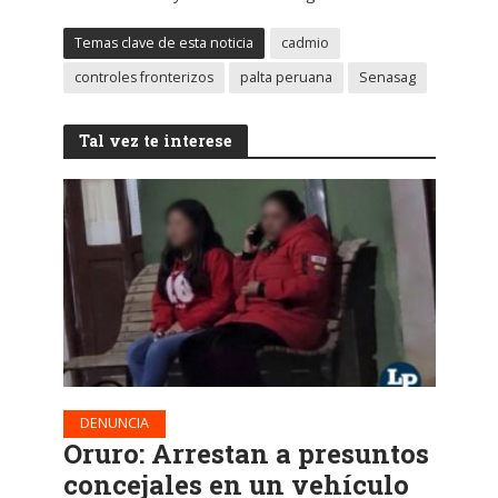
Temas clave de esta noticia
cadmio
controles fronterizos
palta peruana
Senasag
Tal vez te interese
DENUNCIA
Oruro: Arrestan a presuntos
concejales en un vehículo