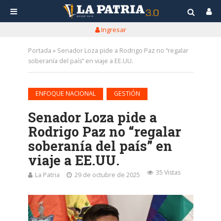
Ingresar
Portada
»
Senador Loza pide a Rodrigo Paz no “regalar
soberanía del país” en viaje a EE.UU.
•
ENFOQUE NACIONAL
GESTIÓN
Senador Loza pide a
Rodrigo Paz no “regalar
soberanía del país” en
viaje a EE.UU.
35 Vistas
La Patria
29 de octubre de 2025