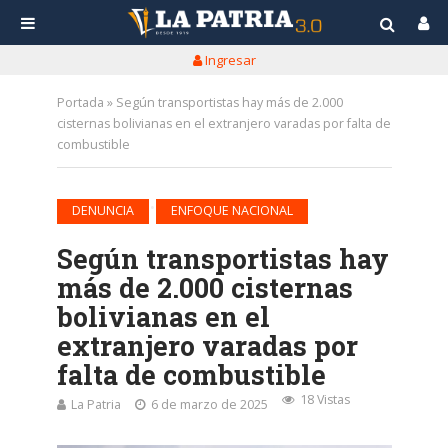
Ingresar
Portada
»
Según transportistas hay más de 2.000
cisternas bolivianas en el extranjero varadas por falta de
combustible
•
DENUNCIA
ENFOQUE NACIONAL
Según transportistas hay
más de 2.000 cisternas
bolivianas en el
extranjero varadas por
falta de combustible
18 Vistas
La Patria
6 de marzo de 2025