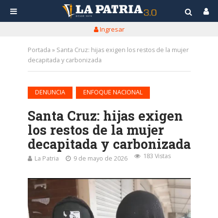
Ingresar
Portada
»
Santa Cruz: hijas exigen los restos de la mujer
decapitada y carbonizada
•
DENUNCIA
ENFOQUE NACIONAL
Santa Cruz: hijas exigen
los restos de la mujer
decapitada y carbonizada
183 Vistas
La Patria
9 de mayo de 2026