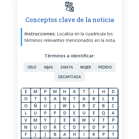
🔠
Conceptos clave de la noticia
Instrucciones:
Localiza en la cuadrícula los
términos relevantes mencionados en la nota.
Términos a identificar:
CRUZ
HIJAS
SANTA
MUJER
PEDIDO
DECAPITADA
E
M
P
M
H
K
T
I
H
D
O
T
S
A
N
T
A
B
L
E
O
Ñ
U
J
W
L
R
Z
B
C
L
U
P
P
D
E
U
E
Q
A
V
M
Y
J
E
R
W
V
T
P
N
U
O
R
C
D
V
D
P
I
F
J
J
B
A
H
I
R
P
T