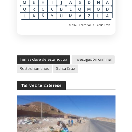
M
E
H
I
J
A
S
D
N
A
Q
R
C
C
B
L
Q
M
O
D
L
A
Ñ
Y
U
M
V
Z
L
A
©2026 Editorial La Patria Ltda.
Temas clave de esta noticia
investigación criminal
Restos humanos
Santa Cruz
Tal vez te interese