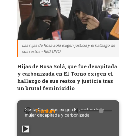
Las hijas de Rosa Solá exigen justicia y el hallazgo de
sus restos • RED UNO
Hijas de Rosa Solá, que fue decapitada
y carbonizada en El Torno exigen el
hallazgo de sus restos y justicia tras
un brutal feminicidio
Santa Cruz: hijas exigen los restos de la
🔈
mujer decapitada y carbonizada