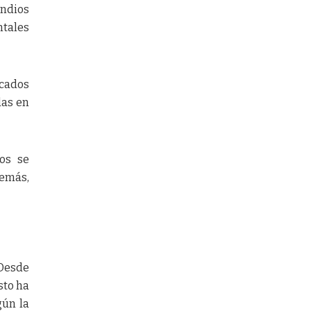
endios
ntales
icados
das en
os se
demás,
 Desde
sto ha
gún la