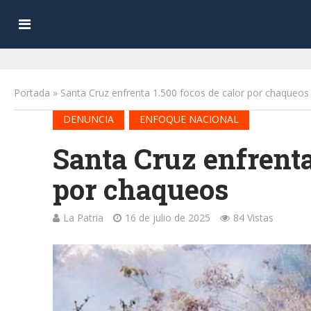
Portada
»
Santa Cruz enfrenta 1.500 focos de calor por chaqueos
•
DENUNCIA
ENFOQUE NACIONAL
Santa Cruz enfrenta
por chaqueos
La Patria
16 de julio de 2025
84 Vistas