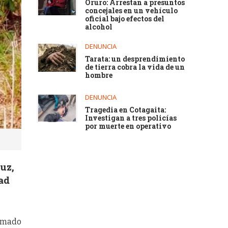
Oruro: Arrestan a presuntos
concejales en un vehículo
oficial bajo efectos del
alcohol
DENUNCIA
Tarata: un desprendimiento
de tierra cobra la vida de un
hombre
DENUNCIA
Tragedia en Cotagaita:
Investigan a tres policías
por muerte en operativo
uz,
dad
ormado