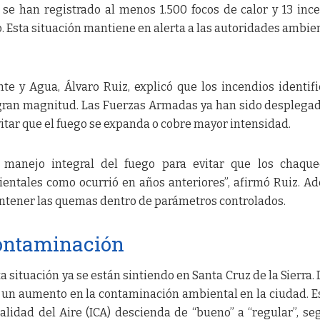
se han registrado al menos 1.500 focos de calor y 13 inc
. Esta situación mantiene en alerta a las autoridades ambie
e y Agua, Álvaro Ruiz, explicó que los incendios identif
gran magnitud. Las Fuerzas Armadas ya han sido desplega
itar que el fuego se expanda o cobre mayor intensidad.
manejo integral del fuego para evitar que los chaque
entales como ocurrió en años anteriores”, afirmó Ruiz. A
ontener las quemas dentro de parámetros controlados.
ontaminación
ta situación ya se están sintiendo en Santa Cruz de la Sierra.
ado un aumento en la contaminación ambiental en la ciudad. E
alidad del Aire (ICA) descienda de “bueno” a “regular”, se