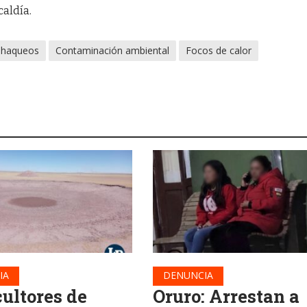
caldía.
Chaqueos
Contaminación ambiental
Focos de calor
IA
DENUNCIA
cultores de
Oruro: Arrestan a