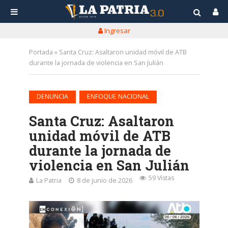
Ingresar
Portada
»
Santa Cruz: Asaltaron unidad móvil de ATB
durante la jornada de violencia en San Julián
•
DENUNCIA
ENFOQUE NACIONAL
Santa Cruz: Asaltaron
unidad móvil de ATB
durante la jornada de
violencia en San Julián
59 Vistas
La Patria
8 de junio de 2026