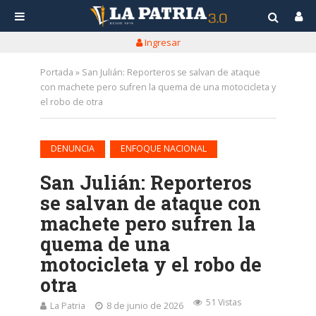
Ingresar
Portada
»
San Julián: Reporteros se salvan de ataque
con machete pero sufren la quema de una motocicleta y
el robo de otra
•
DENUNCIA
ENFOQUE NACIONAL
San Julián: Reporteros
se salvan de ataque con
machete pero sufren la
quema de una
motocicleta y el robo de
otra
51 Vistas
La Patria
8 de junio de 2026