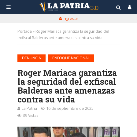
Ingresar
Portada
»
Roger Mariaca garantiza la seguridad del
exfiscal Balderas ante amenazas contra su vida
•
DENUNCIA
ENFOQUE NACIONAL
Roger Mariaca garantiza
la seguridad del exfiscal
Balderas ante amenazas
contra su vida
La Patria
16 de septiembre de 2025
39 Vistas