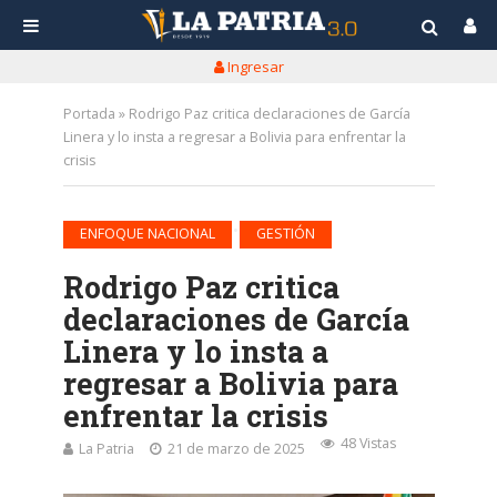
Ingresar
Portada
»
Rodrigo Paz critica declaraciones de García
Linera y lo insta a regresar a Bolivia para enfrentar la
crisis
•
ENFOQUE NACIONAL
GESTIÓN
Rodrigo Paz critica
declaraciones de García
Linera y lo insta a
regresar a Bolivia para
enfrentar la crisis
48 Vistas
La Patria
21 de marzo de 2025