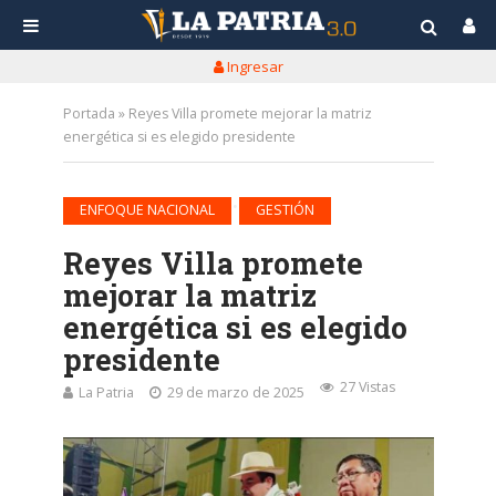
Ingresar
Portada
»
Reyes Villa promete mejorar la matriz
energética si es elegido presidente
•
ENFOQUE NACIONAL
GESTIÓN
Reyes Villa promete
mejorar la matriz
energética si es elegido
presidente
27 Vistas
La Patria
29 de marzo de 2025