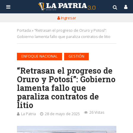
Ingresar
Portada
»
“Retrasan el progreso de Oruro y Potosí”:
Gobierno lamenta fallo que paraliza contratos de litio
•
ENFOQUE NACIONAL
GESTIÓN
“Retrasan el progreso de
Oruro y Potosí”: Gobierno
lamenta fallo que
paraliza contratos de
litio
26 Vistas
La Patria
28 de mayo de 2025