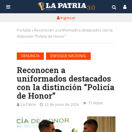
Ingresar
Portada
»
Reconocen a uniformados destacados con la
distinción “Policía de Honor”
•
DENUNCIA
ENFOQUE NACIONAL
Reconocen a
uniformados destacados
con la distinción “Policía
de Honor”
71 Vistas
La Patria
23 de junio de 2024