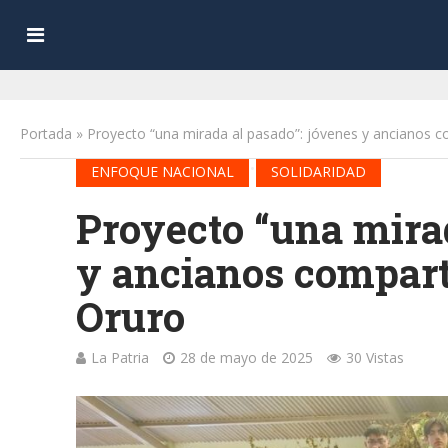
Portada
»
Proyecto “una mirada al pasado”: jóvenes y ancianos c
•
ENFOQUE NACIONAL
SOLIDARIDAD
Proyecto “una mirad
y ancianos compart
Oruro
La Patria
28 de mayo de 2025
30 Vistas