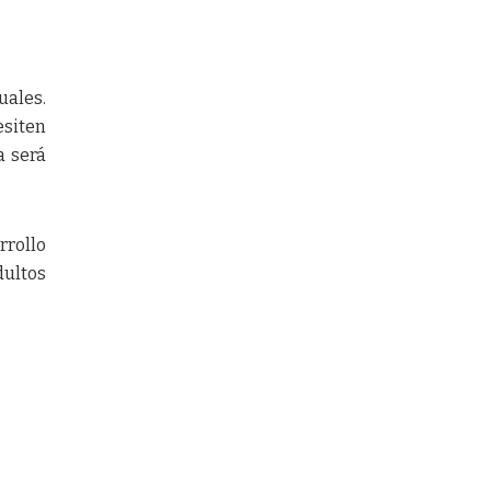
uales.
esiten
a será
rrollo
dultos