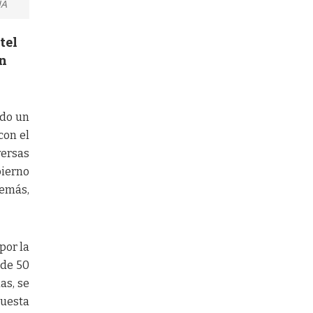
IA
tel
un
ado un
con el
versas
bierno
demás,
por la
 de 50
as, se
puesta