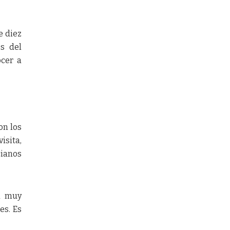
e diez
os del
ocer a
on los
isita,
cianos
ia muy
es. Es