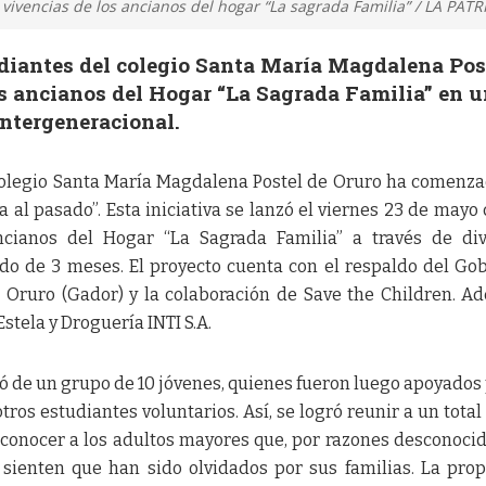
vivencias de los ancianos del hogar “La sagrada Familia” / LA PATR
diantes del colegio Santa María Magdalena Pos
os ancianos del Hogar “La Sagrada Familia” en 
ntergeneracional.
colegio Santa María Magdalena Postel de Oruro ha comenz
al pasado”. Esta iniciativa se lanzó el viernes 23 de mayo 
ncianos del Hogar “La Sagrada Familia” a través de di
do de 3 meses. El proyecto cuenta con el respaldo del Go
ruro (Gador) y la colaboración de Save the Children. A
stela y Droguería INTI S.A.
ió de un grupo de 10 jóvenes, quienes fueron luego apoyados 
ros estudiantes voluntarios. Así, se logró reunir a un total
conocer a los adultos mayores que, por razones desconocid
 sienten que han sido olvidados por sus familias. La pro