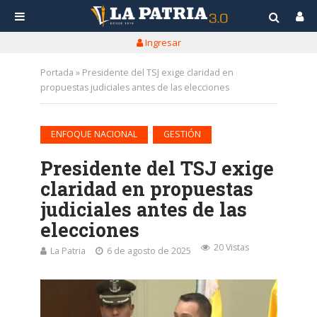
Ingresar
Portada
»
Presidente del TSJ exige claridad en
propuestas judiciales antes de las elecciones
•
ENFOQUE NACIONAL
GESTIÓN
Presidente del TSJ exige
claridad en propuestas
judiciales antes de las
elecciones
20 Vistas
La Patria
6 de agosto de 2025