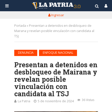
Ingresar
Portada
»
Presentan a detenidos en desbloqueo de
Mairana y revelan posible vinculación con candidata al
TSJ
•
DENUNCIA
ENFOQUE NACIONAL
Presentan a detenidos en
desbloqueo de Mairana y
revelan posible
vinculación con
candidata al TSJ
36 Vistas
La Patria
5 de noviembre de 2024