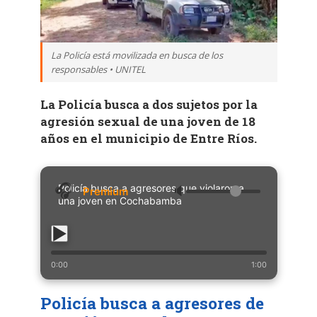
La Policía está movilizada en busca de los
responsables • UNITEL
La Policía busca a dos sujetos por la
agresión sexual de una joven de 18
años en el municipio de Entre Ríos.
Policía busca a agresores que violaron a
🔈
una joven en Cochabamba
0:00
1:00
Policía busca a agresores de