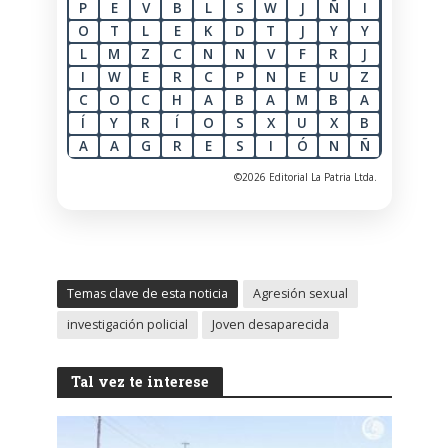
P
E
V
B
L
S
W
J
Ñ
I
O
T
L
E
K
D
T
J
Y
Y
L
M
Z
C
N
N
V
F
R
J
I
W
E
R
C
P
N
E
U
Z
C
O
C
H
A
B
A
M
B
A
Í
Y
R
Í
O
S
X
U
X
B
A
A
G
R
E
S
I
Ó
N
Ñ
©2026 Editorial La Patria Ltda.
Temas clave de esta noticia
Agresión sexual
investigación policial
Joven desaparecida
Tal vez te interese