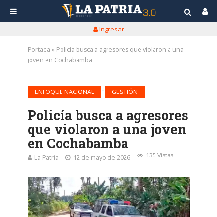
Ingresar
Portada
»
Policía busca a agresores que violaron a una
joven en Cochabamba
•
ENFOQUE NACIONAL
GESTIÓN
Policía busca a agresores
que violaron a una joven
en Cochabamba
135 Vistas
La Patria
12 de mayo de 2026