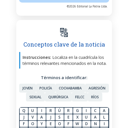
©2026 Editorial La Patria Ltda.
🔠
Conceptos clave de la noticia
Instrucciones:
Localiza en la cuadrícula los
términos relevantes mencionados en la nota.
Términos a identificar:
JOVEN
POLICÍA
COCHABAMBA
AGRESIÓN
SEXUAL
QUIRÚRGICA
FELCC
RÍOS
Q
U
I
R
Ú
R
G
I
C
A
J
V
A
J
S
E
X
U
A
L
F
O
Y
E
O
F
W
D
N
I