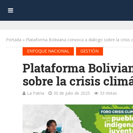
Portada
»
Plataforma Boliviana convoca a diálogo sobre la crisis 
•
ENFOQUE NACIONAL
GESTIÓN
Plataforma Bolivia
sobre la crisis cli
La Patria
30 de julio de 2025
33 Vistas