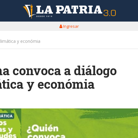
Ingresar
climática y económia
na convoca a diálogo
mática y económia