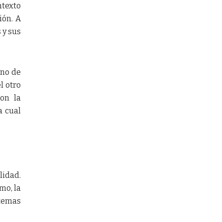
ntexto
ión. A
 y sus
Uno de
l otro
con la
a cual
lidad.
mo, la
 temas