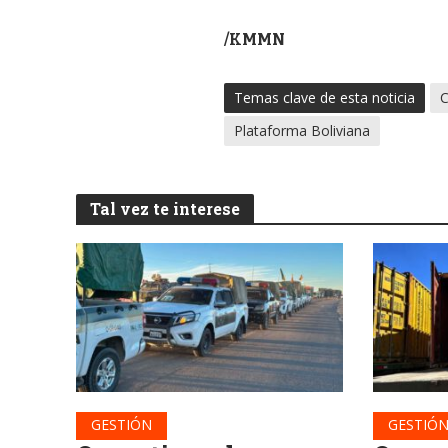
/KMMN
Temas clave de esta noticia
C
Plataforma Boliviana
Tal vez te interese
GESTIÓN
GESTIÓ