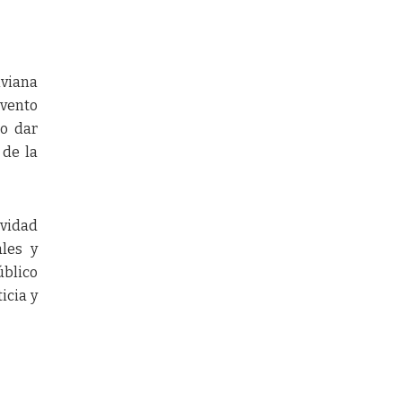
iviana
evento
do dar
 de la
ividad
ales y
úblico
icia y