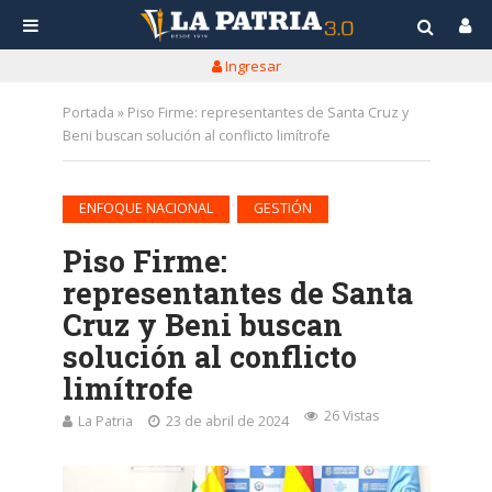
Ingresar
Portada
»
Piso Firme: representantes de Santa Cruz y
Beni buscan solución al conflicto limítrofe
•
ENFOQUE NACIONAL
GESTIÓN
Piso Firme:
representantes de Santa
Cruz y Beni buscan
solución al conflicto
limítrofe
26 Vistas
La Patria
23 de abril de 2024