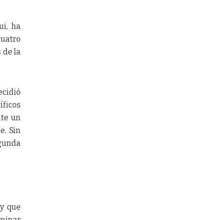
ui, ha
cuatro
 de la
ecidió
íficos
nte un
e. Sin
egunda
 y que
lminar