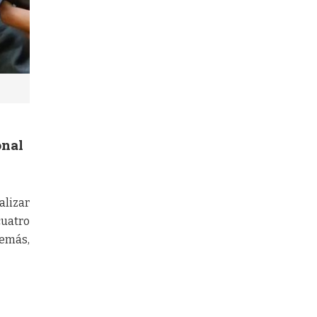
onal
alizar
cuatro
demás,