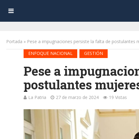
Portada
»
Pese a impugnaciones persiste la falta de postulantes 
•
ENFOQUE NACIONAL
GESTIÓN
Pese a impugnacione
postulantes mujere
La Patria
27 de marzo de 2024
19 Vistas