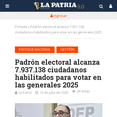
Ingresar
Portada
»
Padrón electoral alcanza 7.937.138
ciudadanos habilitados para votar en las generales 2025
•
ENFOQUE NACIONAL
GESTIÓN
Padrón electoral alcanza
7.937.138 ciudadanos
habilitados para votar en
las generales 2025
28 Vistas
La Patria
12 de julio de 2025