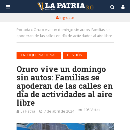
Ingresar
Portada
»
Oruro vive un domingo sin autos: Familias se
apoderan de las calles en día de actividades al aire libre
•
ENFOQUE NACIONAL
GESTIÓN
Oruro vive un domingo
sin autos: Familias se
apoderan de las calles en
día de actividades al aire
libre
105 Vistas
La Patria
7 de abril de 2024