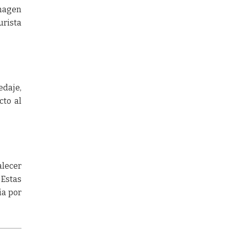
imagen
urista
daje,
cto al
alecer
 Estas
ia por