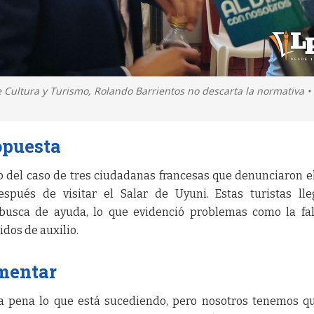
 Cultura y Turismo, Rolando Barrientos no descarta la normativa •
opuesta
o del caso de tres ciudadanas francesas que denunciaron e
pués de visitar el Salar de Uyuni. Estas turistas lle
busca de ayuda, lo que evidenció problemas como la fa
dos de auxilio.
mentar
na pena lo que está sucediendo, pero nosotros tenemos q