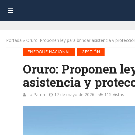
Portada
»
Oruro: Proponen ley para brindar asistencia y protección
•
ENFOQUE NACIONAL
GESTIÓN
Oruro: Proponen le
asistencia y protecc
La Patria
17 de mayo de 2026
115 Vistas