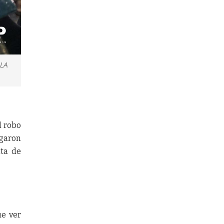
 LA
l robo
garon
lta de
ue ver