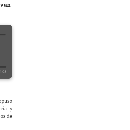
ivan
1:08
ropuso
ncia y
sos de