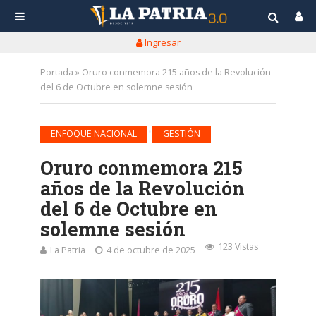
Ingresar
Portada
»
Oruro conmemora 215 años de la Revolución
del 6 de Octubre en solemne sesión
•
ENFOQUE NACIONAL
GESTIÓN
Oruro conmemora 215
años de la Revolución
del 6 de Octubre en
solemne sesión
123 Vistas
La Patria
4 de octubre de 2025