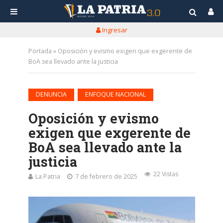
Ingresar
Portada
»
Oposición y evismo exigen que exgerente de
BoA sea llevado ante la justicia
•
DENUNCIA
ENFOQUE NACIONAL
Oposición y evismo
exigen que exgerente de
BoA sea llevado ante la
justicia
22 Vistas
La Patria
7 de febrero de 2025