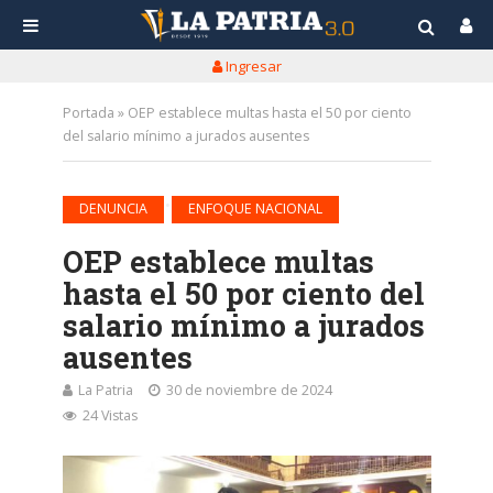
Ingresar
Portada
»
OEP establece multas hasta el 50 por ciento
del salario mínimo a jurados ausentes
•
DENUNCIA
ENFOQUE NACIONAL
OEP establece multas
hasta el 50 por ciento del
salario mínimo a jurados
ausentes
La Patria
30 de noviembre de 2024
24 Vistas