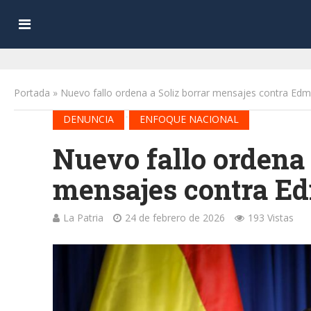
Portada
»
Nuevo fallo ordena a Soliz borrar mensajes contra Ed
•
DENUNCIA
ENFOQUE NACIONAL
Nuevo fallo ordena 
mensajes contra E
La Patria
24 de febrero de 2026
193 Vistas