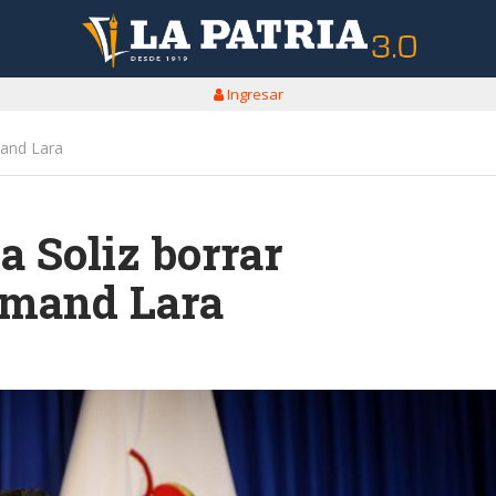
Ingresar
mand Lara
a Soliz borrar
dmand Lara