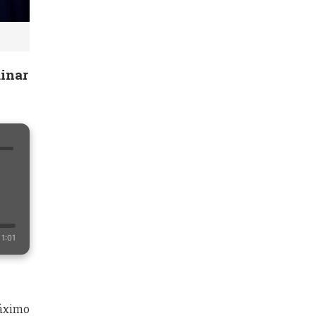
minar
1:01
máximo