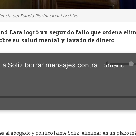
dencia del Estado Plurinacional Archivo
nd Lara logró un segundo fallo que ordena eli
obre su salud mental y lavado de dinero
🔈
a a Soliz borrar mensajes contra Edmand
s al abogado y político Jaime Soliz “eliminar en un plazo 