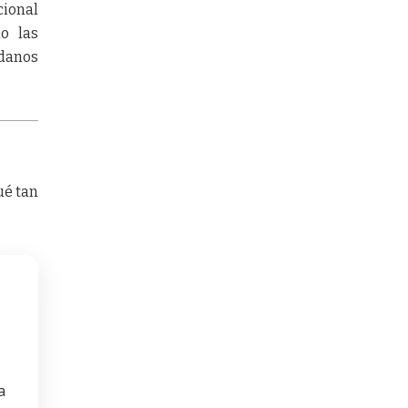
cional
do las
adanos
ué tan
a