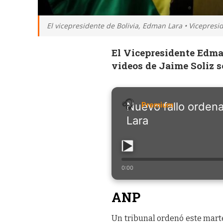
El vicepresidente de Bolivia, Edman Lara • Vicepresi
El Vicepresidente Edma
videos de Jaime Soliz s
Nuevo fallo orden
Lara
0:00
ANP
Un tribunal ordenó este marte