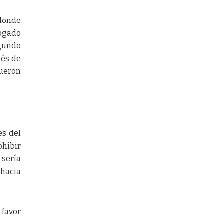
 donde
bogado
egundo
ués de
fueron
es del
ohibir
 sería
hacia
 favor