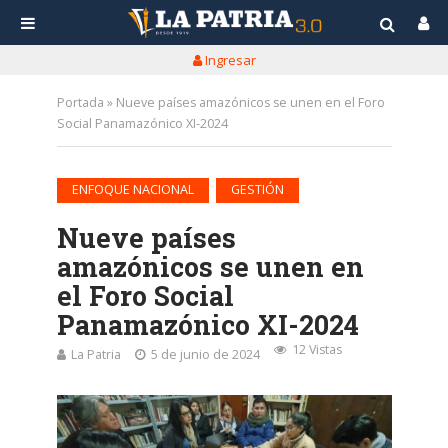
Ingresar
Portada
»
Nueve países amazónicos se unen en el Foro
Social Panamazónico XI-2024
•
ENFOQUE NACIONAL
GESTIÓN
Nueve países
amazónicos se unen en
el Foro Social
Panamazónico XI-2024
12 Vistas
La Patria
5 de junio de 2024