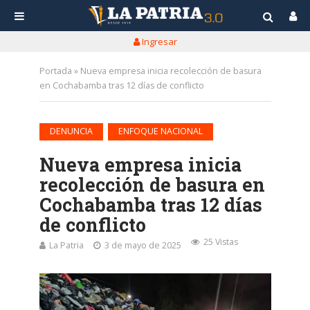
Ingresar
Portada
»
Nueva empresa inicia recolección de basura
en Cochabamba tras 12 días de conflicto
•
DENUNCIA
ENFOQUE NACIONAL
Nueva empresa inicia
recolección de basura en
Cochabamba tras 12 días
de conflicto
25 Vistas
La Patria
3 de mayo de 2025