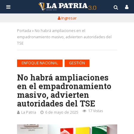
Ingresar
Portada
»
No habrá ampliaciones en el
empadronamiento masivo, advierten autoridades del
TSE
•
ENFOQUE NACIONAL
GESTIÓN
No habrá ampliaciones
en el empadronamiento
masivo, advierten
autoridades del TSE
17 Vistas
La Patria
6 de mayo de 2025